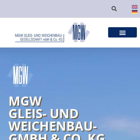
MGW
GLEIS- UND
WEICHENBAU-
GMBH & CO. KG