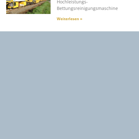
Hochleistungs-
Bettungsreinigungsmaschine
Weiterlesen »